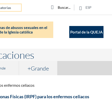
Click para buscar
Buscar
Buscar
ESP
atorias
as de abusos sexuales en el
e la Iglesia católica
Portal de la QUEJA
caciones
+Grande
nde
los enfermos celiacos
onas Físicas (IRPF) para los enfermos celiacos