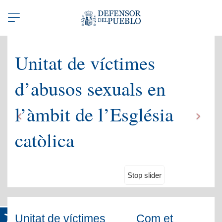
Benvinguts a la web del Defensor del Pueblo en català
Abrir/Cerrar
navegación
Unitat de víctimes
d’abusos sexuals en
l’àmbit de l’Església
catòlica
Stop slider
Unitat de víctimes
Com et