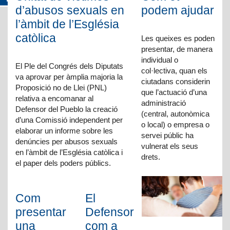
d’abusos sexuals en
podem ajudar
l’àmbit de l’Església
catòlica
Les queixes es poden
presentar, de manera
individual o
El Ple del Congrés dels Diputats
col·lectiva, quan els
va aprovar per àmplia majoria la
ciutadans considerin
Proposició no de Llei (PNL)
que l’actuació d’una
relativa a encomanar al
administració
Defensor del Pueblo la creació
(central, autonòmica
d’una Comissió independent per
o local) o empresa o
elaborar un informe sobre les
servei públic ha
denúncies per abusos sexuals
vulnerat els seus
en l’àmbit de l’Església catòlica i
drets.
el paper dels poders públics.
Com
El
presentar
Defensor
una
com a