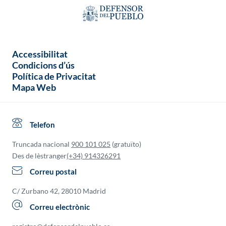
Accessibilitat
Condicions d’ús
Política de Privacitat
Mapa Web
Telefon
Truncada nacional
900 101 025
(gratuïto)
Des de lèstranger
(+34) 914326291
Correu postal
C/ Zurbano 42, 28010 Madrid
Correu electrònic