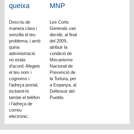
queixa
MNP
Descriu de
Les Corts
manera clara i
Generals van
senzilla el teu
decidir, al final
problema, i amb
del 2009,
quina
atribuir la
administració
condició de
no estàs
Mecanisme
d’acord. Afegeix
Nacional de
el teu nom i
Prevenció de
cognoms i
la Tortura, per
l’adreça postal,
a Espanya, al
incloent-hi
Defensor del
també el telèfon
Pueblo.
i l’adreça de
correu
electrònic.