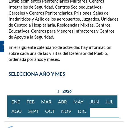
Establecimientos Penitenciarios Militares, Centros
Integrales de Seguridad, Centros Socioeducativos,
Cárceles y Centros Penitenciarios, Prisiones, Salas de
Inadmitidos y Asilo de los aeropuertos, Juzgados, Unidades
de Custodia Hospitalaria, Residencias Mixtas, Centros
Educativos, Centros para Menores Infractores y Centros
de Apoyo a la Seguridad.
En el siguiente calendario de actividad hay información
sobre cada una de las visitas del Defensor del Pueblo,
ordenada por años y meses.
SELECCIONA AÑO Y MES
año anterior
2026
ENE
RO
FEB
RERO
MAR
ZO
ABR
BRIL
MAY
O
JUN
IO
JUL
IO
AGO
STO
SEPT
IEMBRE
OCT
UBRE
NOV
IEMBRE
DIC
IEMBRE