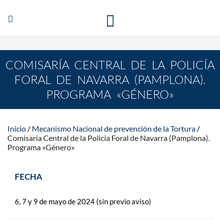
Abrir/Cerrar
MECANISMO NACIONAL DE PREVENCIÓN DE LA
navegación
TORTURA
COMISARÍA CENTRAL DE LA POLICÍA
FORAL DE NAVARRA (PAMPLONA).
PROGRAMA «GÉNERO»
Inicio
Mecanismo Nacional de prevención de la Tortura
Comisaría Central de la Policía Foral de Navarra (Pamplona).
Programa «Género»
FECHA
6, 7 y 9 de mayo de 2024 (sin previo aviso)