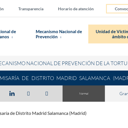
ón
Transparencia
Horario de atención
Convoc
cional de
Mecanismo Nacional de
Unidad de Víctim
manos
Prevención
ámbito d
ECANISMO NACIONAL DE PREVENCIÓN DE LA TORTU
MISARÍA DE DISTRITO MADRID SALAMANCA (MADR
Gra
Normal
aría de Distrito Madrid Salamanca (Madrid)