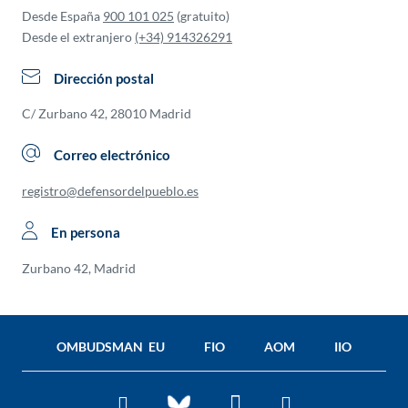
Desde España
900 101 025
(gratuito)
Desde el extranjero
(+34) 914326291
Dirección postal
C/ Zurbano 42, 28010 Madrid
Correo electrónico
registro@defensordelpueblo.es
En persona
Zurbano 42, Madrid
OMBUDSMAN EU
FIO
AOM
IIO
Facebook
Twitter
You
BlueSky