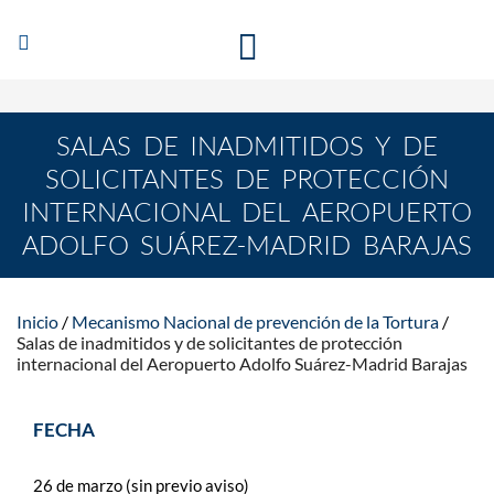
Abrir/Cerrar
MECANISMO NACIONAL DE PREVENCIÓN DE LA
navegación
TORTURA
SALAS DE INADMITIDOS Y DE
SOLICITANTES DE PROTECCIÓN
INTERNACIONAL DEL AEROPUERTO
ADOLFO SUÁREZ-MADRID BARAJAS
Inicio
Mecanismo Nacional de prevención de la Tortura
Salas de inadmitidos y de solicitantes de protección
internacional del Aeropuerto Adolfo Suárez-Madrid Barajas
FECHA
26 de marzo (sin previo aviso)