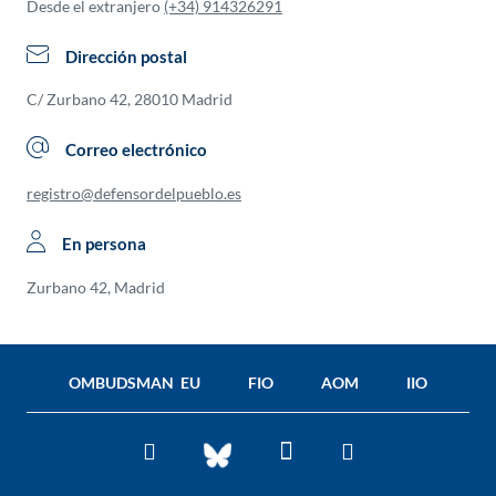
Desde el extranjero
(+34) 914326291
Dirección postal
C/ Zurbano 42, 28010 Madrid
Correo electrónico
registro@defensordelpueblo.es
En persona
Zurbano 42, Madrid
OMBUDSMAN EU
FIO
AOM
IIO
Facebook
Twitter
You
BlueSky
Tube