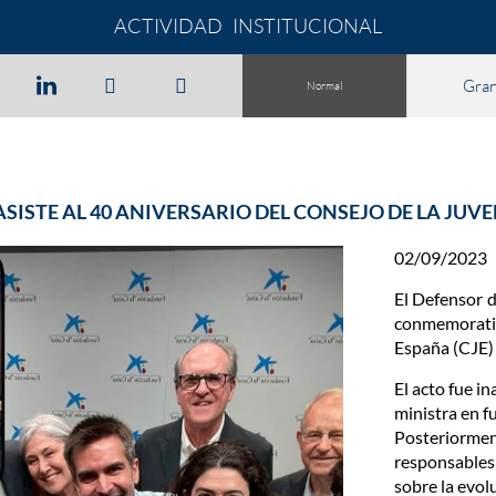
ACTIVIDAD INSTITUCIONAL
Gra
Normal
SISTE AL 40 ANIVERSARIO DEL CONSEJO DE LA JUV
02/09/2023
El Defensor d
conmemorati
España (CJE) 
El acto fue i
ministra en f
Posteriorment
responsables
sobre la evol