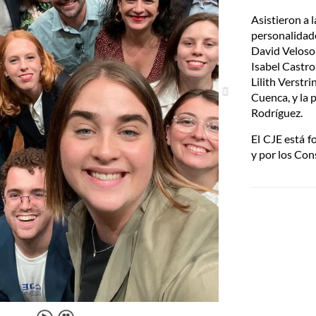
Asistieron a l
personalidades
David Veloso;
Isabel Castro
Lilith Verstr
Cuenca, y la 
Rodríguez.
El CJE está f
y por los Co