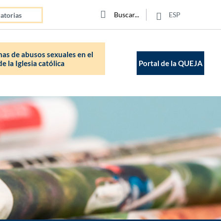
Click para buscar
Buscar
Buscar
ESP
atorias
as de abusos sexuales en el
e la Iglesia católica
Portal de la QUEJA