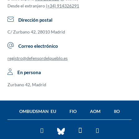
Desde el extranjero
(+34) 914326291
Dirección postal
C/ Zurbano 42, 28010 Madrid
Correo electrónico
registro@defensordelpueblo.es
En persona
Zurbano 42, Madrid
OMBUDSMAN EU
FIO
AOM
IIO
Facebook
Twitter
You
BlueSky
Tube