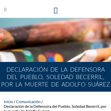
Abrir/Cerrar
navegación
DECLARACIÓN DE LA DEFENSORA
DEL PUEBLO, SOLEDAD BECERRIL,
POR LA MUERTE DE ADOLFO SUÁREZ
Inicio
Comunicación
Declaración de la Defensora del Pueblo, Soledad Becerril, por
la muerte de Adolfo Suárez