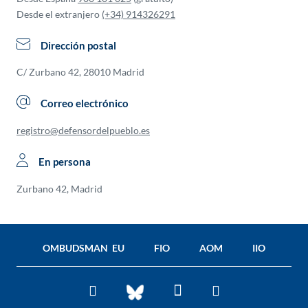
Desde el extranjero
(+34) 914326291
Dirección postal
C/ Zurbano 42, 28010 Madrid
Correo electrónico
registro@defensordelpueblo.es
En persona
Zurbano 42, Madrid
OMBUDSMAN EU
FIO
AOM
IIO
Facebook
Twitter
You
BlueSky
Tube