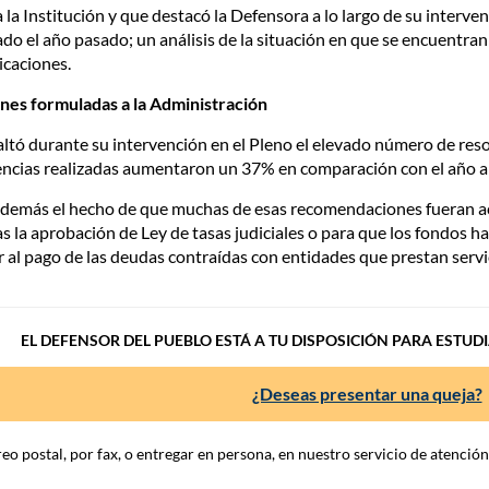
la Institución y que destacó la Defensora a lo largo de su interve
ado el año pasado; un análisis de la situación en que se encuentran
icaciones.
nes formuladas a la Administración
ltó durante su intervención en el Pleno el elevado número de resol
ncias realizadas aumentaron un 37% en comparación con el año an
además el hecho de que muchas de esas recomendaciones fueran a
as la aprobación de Ley de tasas judiciales o para que los fondos 
 al pago de las deudas contraídas con entidades que prestan servic
EL DEFENSOR DEL PUEBLO ESTÁ A TU DISPOSICIÓN PARA ESTUD
¿Deseas presentar una queja?
eo postal, por fax, o entregar en persona, en nuestro servicio de atenció