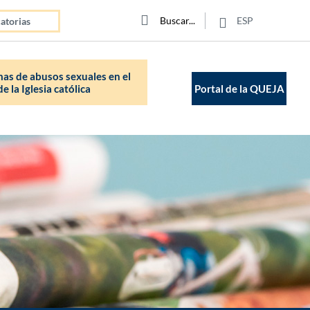
Click para buscar
Buscar
Buscar
ESP
atorias
as de abusos sexuales en el
e la Iglesia católica
Portal de la QUEJA