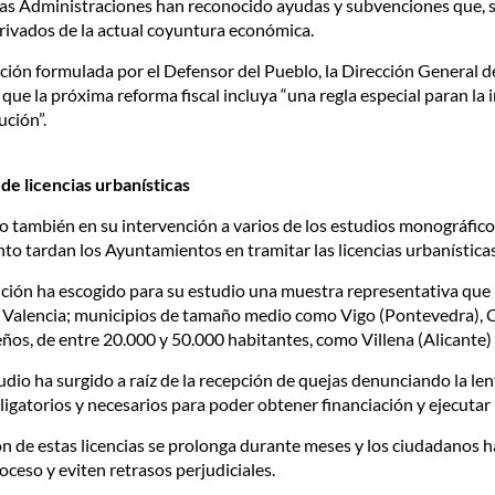
ntas Administraciones han reconocido ayudas y subvenciones que, s
rivados de la actual coyuntura económica.
ción formulada por el Defensor del Pueblo, la Dirección General d
ue la próxima reforma fiscal incluya “una regla especial paran la
ución”.
 de licencias urbanísticas
o también en su intervención a varios de los estudios monográficos
to tardan los Ayuntamientos en tramitar las licencias urbanísticas
itución ha escogido para su estudio una muestra representativa qu
Valencia; municipios de tamaño medio como Vigo (Pontevedra), Cá
s, de entre 20.000 y 50.000 habitantes, como Villena (Alicante) 
udio ha surgido a raíz de la recepción de quejas denunciando la le
igatorios y necesarios para poder obtener financiación y ejecutar l
ión de estas licencias se prolonga durante meses y los ciudadano
oceso y eviten retrasos perjudiciales.