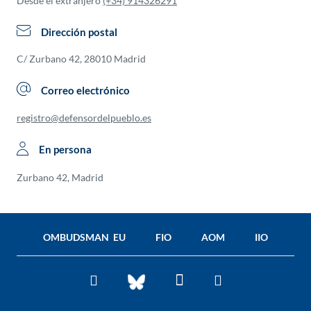
Desde el extranjero
(+34) 914326291
Dirección postal
C/ Zurbano 42, 28010 Madrid
Correo electrónico
registro@defensordelpueblo.es
En persona
Zurbano 42, Madrid
OMBUDSMAN EU
FIO
AOM
IIO
Facebook
Twitter
You
BlueSky
Tube