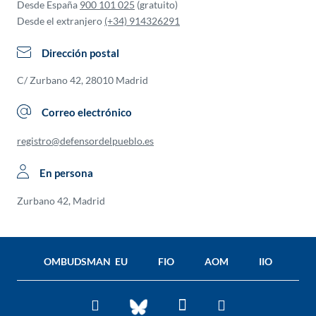
Desde España
900 101 025
(gratuito)
Desde el extranjero
(+34) 914326291
Dirección postal
C/ Zurbano 42, 28010 Madrid
Correo electrónico
registro@defensordelpueblo.es
En persona
Zurbano 42, Madrid
OMBUDSMAN EU
FIO
AOM
IIO
Facebook
Twitter
You
BlueSky
Tube