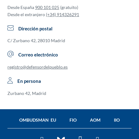
Desde España
900 101 025
(gratuito)
Desde el extranjero
(+34) 914326291
Dirección postal
C/ Zurbano 42, 28010 Madrid
Correo electrónico
registro@defensordelpueblo.es
En persona
Zurbano 42, Madrid
OMBUDSMAN EU
FIO
AOM
IIO
Facebook
Twitter
You