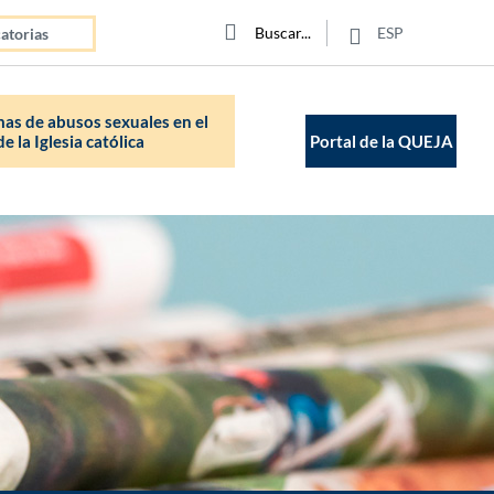
Click para buscar
Buscar
Buscar
ESP
atorias
as de abusos sexuales en el
e la Iglesia católica
Portal de la QUEJA