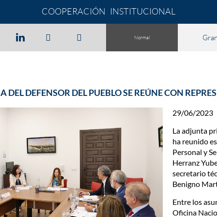
COOPERACIÓN INSTITUCIONAL
Gra
Normal
A DEL DEFENSOR DEL PUEBLO SE REÚNE CON REPRES
29/06/2023
La adjunta pr
ha reunido es
Personal y Se
Herranz Yube
secretario té
Benigno Martí
Entre los asu
Oficina Naci