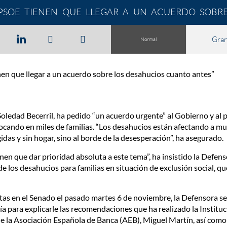
 PSOE TIENEN QUE LLEGAR A UN ACUERDO SOBR
Gra
Normal
en que llegar a un acuerdo sobre los desahucios cuanto antes”
oledad Becerril, ha pedido “un acuerdo urgente” al Gobierno y al p
cando en miles de familias. “Los desahucios están afectando a muc
idas y sin hogar, sino al borde de la desesperación”, ha asegurado.
nen que dar prioridad absoluta a este tema”, ha insistido la Defens
de los desahucios para familias en situación de exclusión social, q
tas en el Senado el pasado martes 6 de noviembre, la Defensora se
a para explicarle las recomendaciones que ha realizado la Institu
de la Asociación Española de Banca (AEB), Miguel Martín, así como