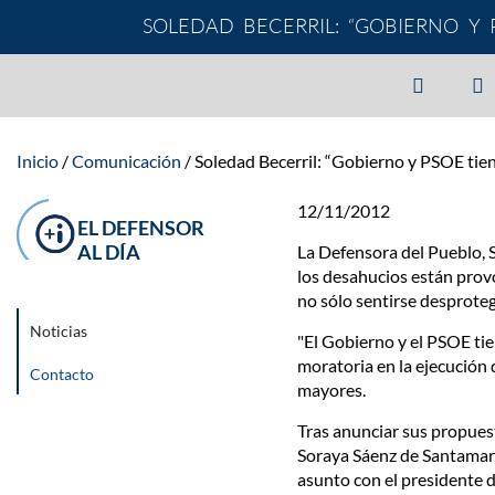
SOLEDAD BECERRIL: “GOBIERNO Y
Inicio
Comunicación
Soledad Becerril: “Gobierno y PSOE tien
12/11/2012
EL DEFENSOR
AL DÍA
La Defensora del Pueblo, S
los desahucios están provo
no sólo sentirse desproteg
Noticias
"El Gobierno y el PSOE tie
moratoria en la ejecución 
Contacto
mayores.
Tras anunciar sus propues
Soraya Sáenz de Santamarí
asunto con el presidente 