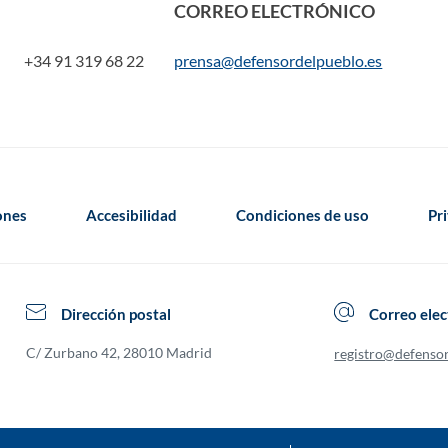
CORREO ELECTRÓNICO
+34 91 319 68 22
prensa@defensordelpueblo.es
iones
Accesibilidad
Condiciones de uso
Pr
Dirección postal
Correo elec
C/ Zurbano 42, 28010 Madrid
registro@defenso