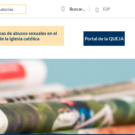
Click para buscar
Buscar
Buscar
ESP
atorias
as de abusos sexuales en el
e la Iglesia católica
Portal de la QUEJA