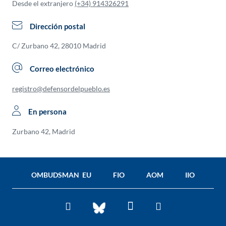
Desde el extranjero
(+34) 914326291
Dirección postal
C/ Zurbano 42, 28010 Madrid
Correo electrónico
registro@defensordelpueblo.es
En persona
Zurbano 42, Madrid
OMBUDSMAN EU
FIO
AOM
IIO
Facebook
Twitter
You
BlueSky
Tube