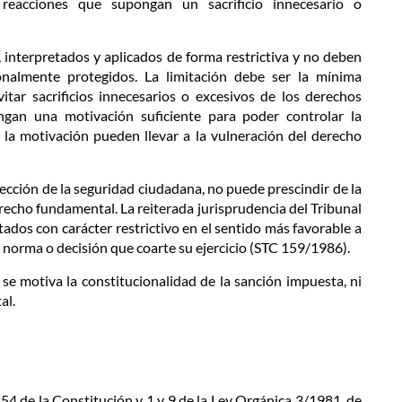
 reacciones que supongan un sacrificio innecesario o
, interpretados y aplicados de forma restrictiva y no deben
onalmente protegidos. La limitación debe ser la mínima
vitar sacrificios innecesarios o excesivos de los derechos
engan una motivación suficiente para poder controlar la
e la motivación pueden llevar a la vulneración del derecho
ección de la seguridad ciudadana, no puede prescindir de la
erecho fundamental. La reiterada jurisprudencia del Tribunal
ados con carácter restrictivo en el sentido más favorable a
r norma o decisión que coarte su ejercicio (STC 159/1986).
se motiva la constitucionalidad de la sanción impuesta, ni
al.
s 54 de la Constitución y 1 y 9 de la Ley Orgánica 3/1981, de