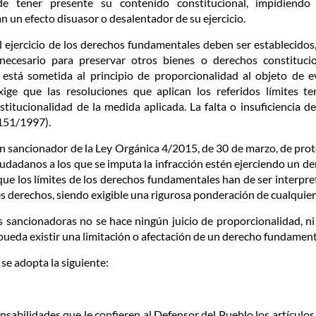
 de tener presente su contenido constitucional, impidiendo
 un efecto disuasor o desalentador de su ejercicio.
al ejercicio de los derechos fundamentales deben ser establecidos
necesario para preservar otros bienes o derechos constituci
, está sometida al principio de proporcionalidad al objeto de e
ige que las resoluciones que aplican los referidos límites t
stitucionalidad de la medida aplicada. La falta o insuficiencia d
 151/1997).
en sancionador de la Ley Orgánica 4/2015, de 30 de marzo, de prot
iudadanos a los que se imputa la infracción estén ejerciendo un d
ue los límites de los derechos fundamentales han de ser interpret
ales derechos, siendo exigible una rigurosa ponderación de cualquie
s sancionadoras no se hace ningún juicio de proporcionalidad, ni 
pueda existir una limitación o afectación de un derecho fundament
se adopta la siguiente:
ponsabilidades que le confieren al Defensor del Pueblo los artículo