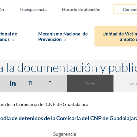
ón
Transparencia
Horario de atención
Convoc
cional de
Mecanismo Nacional de
Unidad de Víctim
manos
Prevención
ámbito d
a la documentación y publi
Gra
Normal
dos de la Comisaría del CNP de Guadalajara
stodia de detenidos de la Comisaría del CNP de Guadalajar
Sugerencia