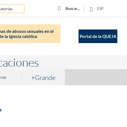
Click para buscar
Buscar
Buscar
ESP
atorias
as de abusos sexuales en el
e la Iglesia católica
Portal de la QUEJA
caciones
+Grande
nde
a