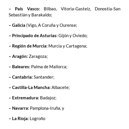
– País Vasco:
Bilbao, Vitoria-Gasteiz, Donostia-San
Sebastián y Barakaldo;
– Galicia
(Vigo, A Coruña y Ourense;
– Principado de
Asturias:
Gijón y Oviedo;
– Región de
Murcia:
Murcia y Cartagena;
– Aragón:
Zaragoza;
– Baleares:
Palma de Mallorca;
– Cantabria:
Santander;
– Castilla-La Mancha:
Albacete;
– Extremadura:
Badajoz;
– Navarra:
Pamplona-Iruña, y
– La Rioja:
Logroño