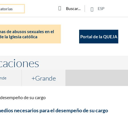
Click para buscar
Buscar
Buscar
ESP
atorias
as de abusos sexuales en el
e la Iglesia católica
Portal de la QUEJA
caciones
+Grande
nde
el desempeño de su cargo
s medios necesarios para el desempeño de su cargo