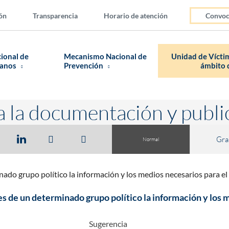
ón
Transparencia
Horario de atención
Convoc
cional de
Mecanismo Nacional de
Unidad de Víctim
manos
Prevención
ámbito d
a la documentación y publi
Gra
Normal
minado grupo político la información y los medios necesarios para 
ales de un determinado grupo político la información y lo
Sugerencia