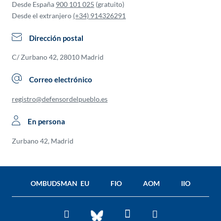
Desde España
900 101 025
(gratuito)
Desde el extranjero
(+34) 914326291
Dirección postal
C/ Zurbano 42, 28010 Madrid
Correo electrónico
registro@defensordelpueblo.es
En persona
Zurbano 42, Madrid
OMBUDSMAN EU
FIO
AOM
IIO
Facebook
Twitter
You
BlueSky
Tube