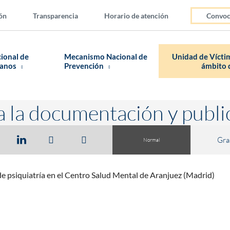
ón
Transparencia
Horario de atención
Convoc
cional de
Mecanismo Nacional de
Unidad de Víctim
manos
Prevención
ámbito d
a la documentación y publi
Gra
Normal
de psiquiatría en el Centro Salud Mental de Aranjuez (Madrid)