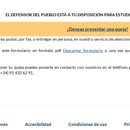
EL DEFENSOR DEL PUEBLO ESTÁ A TU DISPOSICIÓN PARA ESTUD
¿Deseas presentar una queja?
eo postal, por fax, o entregar en persona, en nuestro servicio de atenció
ar este formulario en formato pdf
Descargar formulario
y, una vez qu
 poner tu queja puedes ponerte en contacto con nosotros en el teléfono 
(+34) 91 432 62 91.
iones
Accesibilidad
Condiciones de uso
Pr