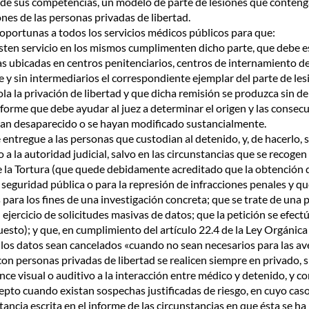
o de sus competencias, un modelo de parte de lesiones que conteng
ones de las personas privadas de libertad.
s oportunas a todos los servicios médicos públicos para que:
esten servicio en los mismos cumplimenten dicho parte, que debe e
las ubicadas en centros penitenciarios, centros de internamiento d
 y sin intermediarios el correspondiente ejemplar del parte de lesi
ola la privación de libertad y que dicha remisión se produzca sin de
nforme que debe ayudar al juez a determinar el origen y las consecu
yan desaparecido o se hayan modificado sustancialmente.
e entregue a las personas que custodian al detenido, y, de hacerlo, 
a la autoridad judicial, salvo en las circunstancias que se recog
 la Tortura (que quede debidamente acreditado que la obtención de
la seguridad pública o para la represión de infracciones penales y 
ara los fines de una investigación concreta; que se trate de una pe
ejercicio de solicitudes masivas de datos; que la petición se efect
sto); y que, en cumplimiento del artículo 22.4 de la Ley Orgánica
 los datos sean cancelados «cuando no sean necesarios para las 
con personas privadas de libertad se realicen siempre en privado, 
ce visual o auditivo a la interacción entre médico y detenido, y con 
epto cuando existan sospechas justificadas de riesgo, en cuyo caso
ancia escrita en el informe de las circunstancias en que ésta se ha