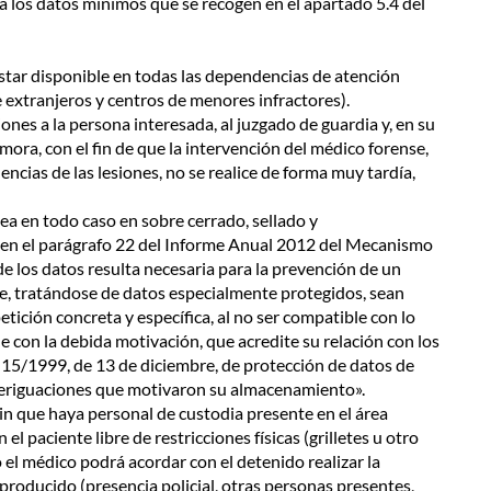
a los datos mínimos que se recogen en el apartado 5.4 del
star disponible en todas las dependencias de atención
e extranjeros y centros de menores infractores).
ones a la persona interesada, al juzgado de guardia y, en su
mora, con el fin de que la intervención del médico forense,
encias de las lesiones, no se realice de forma muy tardía,
sea en todo caso en sobre cerrado, sellado y
en en el parágrafo 22 del Informe Anual 2012 del Mecanismo
 los datos resulta necesaria para la prevención de un
que, tratándose de datos especialmente protegidos, sean
tición concreta y específica, al no ser compatible con lo
úe con la debida motivación, que acredite su relación con los
 15/1999, de 13 de diciembre, de protección de datos de
averiguaciones que motivaron su almacenamiento».
sin que haya personal de custodia presente en el área
el paciente libre de restricciones físicas (grilletes u otro
 el médico podrá acordar con el detenido realizar la
 producido (presencia policial, otras personas presentes,