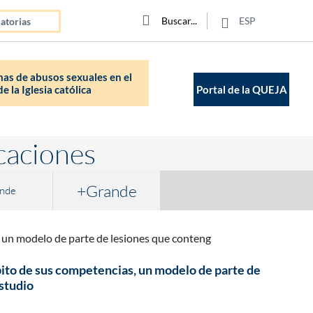
Click para buscar
Buscar
Buscar
ESP
atorias
as de abusos sexuales en el
e la Iglesia católica
Portal de la QUEJA
caciones
+Grande
nde
s, un modelo de parte de lesiones que conteng
mbito de sus competencias, un modelo de parte de
Estudio