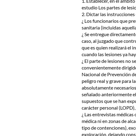
1. Establecer, en el ámbit
estudio Los partes de lesi
2. Dictar las instruccione
¿ Los funcionarios que pr
sanitaria (incluidas aquel
¿ Se entregue directamente
caso, al juzgado que contr
que es quien realizará el i
cuando las lesiones ya ha
¿ El parte de lesiones no s
convenientemente dirigido 
Nacional de Prevención de
peligro real y grave para 
absolutamente necesarios p
señalado anteriormente el 
supuestos que se han expue
carácter personal (LOPD),
¿ Las entrevistas médicas 
médica ni en zonas de alcan
tipo de contenciones), exc
exploración, dejando const