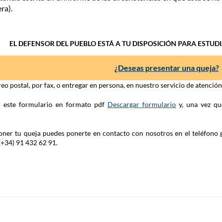
era).
EL DEFENSOR DEL PUEBLO ESTÁ A TU DISPOSICIÓN PARA ESTUD
¿Deseas presentar una queja?
eo postal, por fax, o entregar en persona, en nuestro servicio de atenció
ar este formulario en formato pdf
Descargar formulario
y, una vez qu
 poner tu queja puedes ponerte en contacto con nosotros en el teléfono 
(+34) 91 432 62 91.