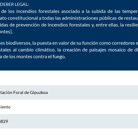
DEBER LEGAL:
de los incendios forestales asociado a la subida de las tempe
dato constitucional a todas las administraciones públicas de rest
das de prevención de incendios forestales y, entre ellas, la resilie
ntes].
s biodiversos, la puesta en valor de su función como corredores ec
stales al cambio climático, la creación de paisajes mosaico de 
ia de los montes contra el fuego.
tación Foral de Gipuzkoa
miento
8829