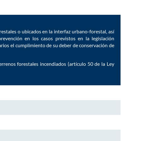
estales o ubicados en la interfaz urbano-forestal, así
evención en los casos previstos en la legislación
tarios el cumplimiento de su deber de conservación de
rrenos forestales incendiados (artículo 50 de la Ley