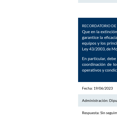
RECORDATORIO DE 
Que en la extinció
garantice la eficac
equipos y los princ
Ley 43/2003, de Mo
En particular, debe
coordinación de lo
operativos y condic
Fecha: 19/06/2023
Administración: Dipu
Respuesta: Sin segui