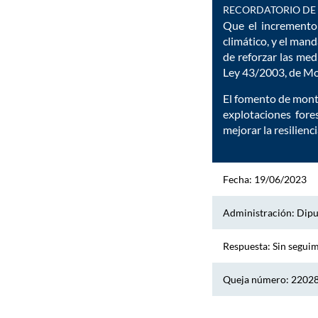
RECORDATORIO DE 
Que el incremento 
climático, y el man
de reforzar las medi
Ley 43/2003, de Mo
El fomento de monte
explotaciones fore
mejorar la resilienc
Fecha: 19/06/2023
Administración: Dipu
Respuesta: Sin segui
Queja número: 2202