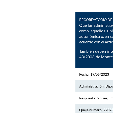
RECORDATORIO DE 
Que las administrac
como aquellos ubi
autonómica o, en su
acuerdo con el artí
También deben inte
43/2003, de Montes
Fecha: 19/06/2023
Administración: Dipu
Respuesta: Sin segui
Queja número: 2202