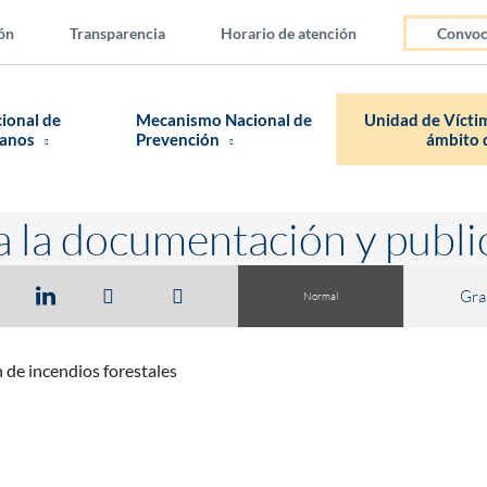
ón
Transparencia
Horario de atención
Convoc
cional de
Mecanismo Nacional de
Unidad de Víctim
manos
Prevención
ámbito d
a la documentación y publi
Gra
Normal
 de incendios forestales