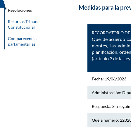
Medidas para la prev
Resoluciones
Recursos Tribunal
Constitucional
RECORDATORIO DE 
Comparecencias
Que, de acuerdo con
parlamentarias
montes, las admini
planificación, orde
(artículo 3 de la L
Fecha: 19/06/2023
Administración: Dipu
Respuesta: Sin segui
Queja número: 2202