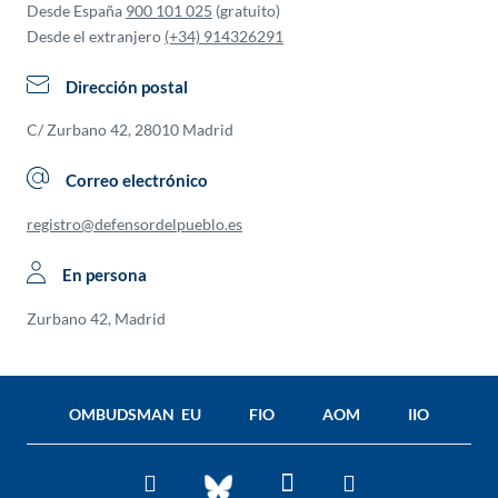
Desde España
900 101 025
(gratuito)
Desde el extranjero
(+34) 914326291
Dirección postal
C/ Zurbano 42, 28010 Madrid
Correo electrónico
registro@defensordelpueblo.es
En persona
Zurbano 42, Madrid
OMBUDSMAN EU
FIO
AOM
IIO
Facebook
Twitter
You
BlueSky