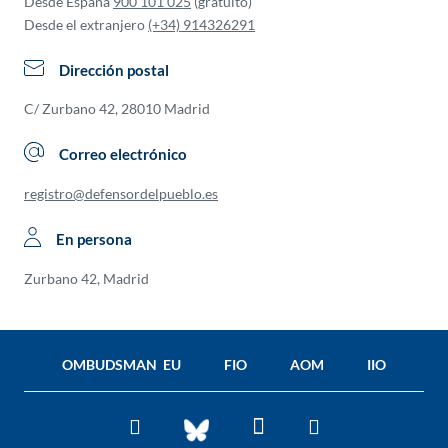
Desde España
900 101 025
(gratuito)
Desde el extranjero
(+34) 914326291
Dirección postal
C/ Zurbano 42, 28010 Madrid
Correo electrónico
registro@defensordelpueblo.es
En persona
Zurbano 42, Madrid
OMBUDSMAN EU
FIO
AOM
IIO
Facebook
Twitter
You
BlueSky
Tube