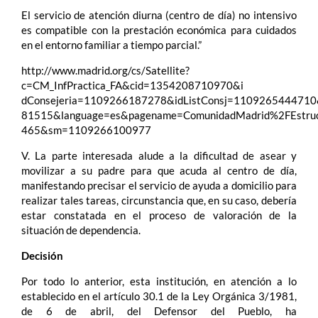
El servicio de atención diurna (centro de día) no intensivo
es compatible con la prestación económica para cuidados
en el entorno familiar a tiempo parcial.”
http://www.madrid.org/cs/Satellite?
c=CM_InfPractica_FA&cid=1354208710970&i
dConsejeria=1109266187278&idListConsj=110926544471
81515&language=es&pagename=ComunidadMadrid%2FEstru
465&sm=1109266100977
V. La parte interesada alude a la dificultad de asear y
movilizar a su padre para que acuda al centro de día,
manifestando precisar el servicio de ayuda a domicilio para
realizar tales tareas, circunstancia que, en su caso, debería
estar constatada en el proceso de valoración de la
situación de dependencia.
Decisión
Por todo lo anterior, esta institución, en atención a lo
establecido en el artículo 30.1 de la Ley Orgánica 3/1981,
de 6 de abril, del Defensor del Pueblo, ha