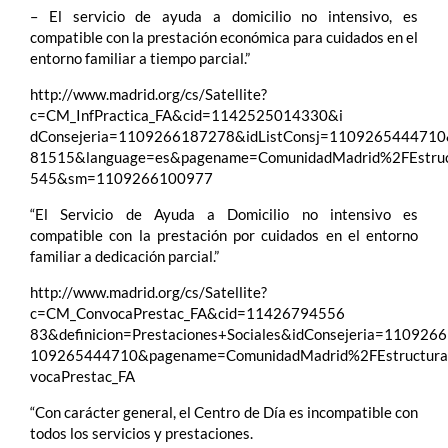
– El servicio de ayuda a domicilio no intensivo, es
compatible con la prestación económica para cuidados en el
entorno familiar a tiempo parcial.”
http://www.madrid.org/cs/Satellite?
c=CM_InfPractica_FA&cid=1142525014330&i
dConsejeria=1109266187278&idListConsj=110926544471
81515&language=es&pagename=ComunidadMadrid%2FEstru
545&sm=1109266100977
“El Servicio de Ayuda a Domicilio no intensivo es
compatible con la prestación por cuidados en el entorno
familiar a dedicación parcial.”
http://www.madrid.org/cs/Satellite?
c=CM_ConvocaPrestac_FA&cid=11426794556
83&definicion=Prestaciones+Sociales&idConsejeria=110926
109265444710&pagename=ComunidadMadrid%2FEstructura&
vocaPrestac_FA
“Con carácter general, el Centro de Día es incompatible con
todos los servicios y prestaciones.