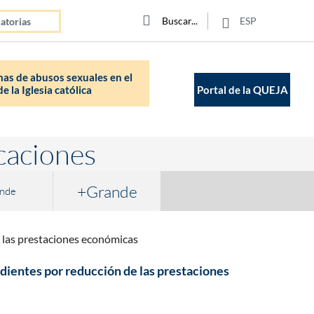
Click para buscar
Buscar
Buscar
ESP
atorias
as de abusos sexuales en el
e la Iglesia católica
Portal de la QUEJA
caciones
+Grande
nde
 las prestaciones económicas
dientes por reducción de las prestaciones