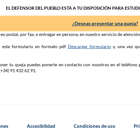
EL DEFENSOR DEL PUEBLO ESTÁ A TU DISPOSICIÓN PARA ESTUD
¿Deseas presentar una queja?
eo postal, por fax, o entregar en persona, en nuestro servicio de atenció
ar este formulario en formato pdf
Descargar formulario
y, una vez qu
 poner tu queja puedes ponerte en contacto con nosotros en el teléfono 
(+34) 91 432 62 91.
iones
Accesibilidad
Condiciones de uso
Pr