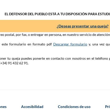
EL DEFENSOR DEL PUEBLO ESTÁ A TU DISPOSICIÓN PARA ESTUD
¿Deseas presentar una queja?
eo postal, por fax, o entregar en persona, en nuestro servicio de atenció
ar este formulario en formato pdf
Descargar formulario
y, una vez qu
 poner tu queja puedes ponerte en contacto con nosotros en el teléfono 
(+34) 91 432 62 91.
iones
Accesibilidad
Condiciones de uso
Pr