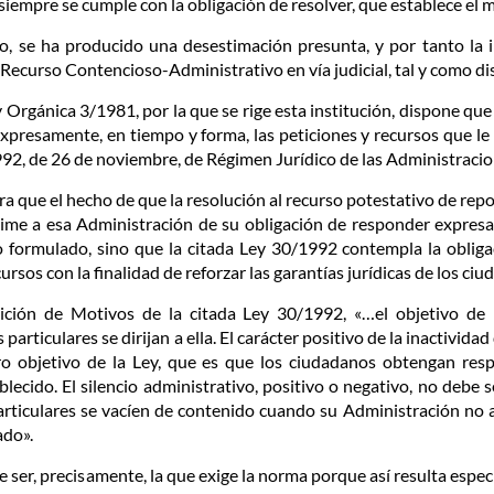
siempre se cumple con la obligación de resolver, que establece el 
o, se ha producido una desestimación presunta, y por tanto la i
ecurso Contencioso-Administrativo en vía judicial, tal y como dis
ey Orgánica 3/1981, por la que se rige esta institución, dispone qu
xpresamente, en tiempo y forma, las peticiones y recursos que le 
1992, de 26 de noviembre, de Régimen Jurídico de las Administrac
era que el hecho de que la resolución al recurso potestativo de rep
o exime a esa Administración de su obligación de responder expres
o formulado, sino que la citada Ley 30/1992 contempla la oblig
ursos con la finalidad de reforzar las garantías jurídicas de los ci
ción de Motivos de la citada Ley 30/1992, «…el objetivo de la
articulares se dirijan a ella. El carácter positivo de la inactivid
o objetivo de la Ley, que es que los ciudadanos obtengan resp
lecido. El silencio administrativo, positivo o negativo, no debe s
articulares se vacíen de contenido cuando su Administración no a
ado».
be ser, precisamente, la que exige la norma porque así resulta esp