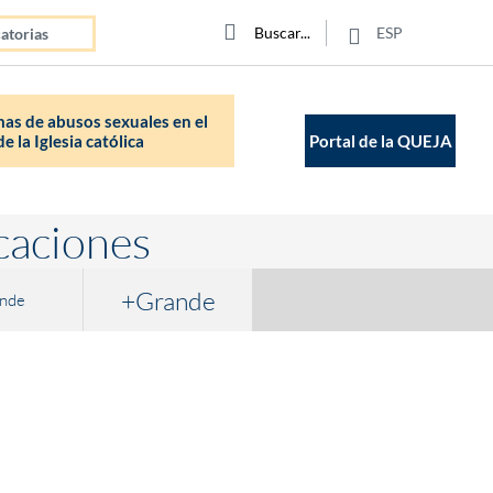
Click para buscar
Buscar
Buscar
ESP
atorias
as de abusos sexuales en el
e la Iglesia católica
Portal de la QUEJA
caciones
+Grande
nde