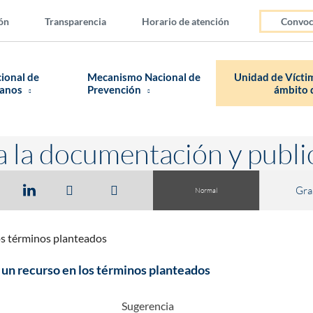
ón
Transparencia
Horario de atención
Convoc
cional de
Mecanismo Nacional de
Unidad de Víctim
manos
Prevención
ámbito d
a la documentación y publi
Gra
Normal
os términos planteados
un recurso en los términos planteados
Sugerencia