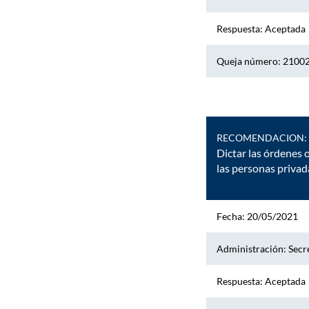
Respuesta: Aceptada
Queja número: 2100
RECOMENDACION:
Dictar las órdenes 
las personas privad
Fecha: 20/05/2021
Administración: Secre
Respuesta: Aceptada