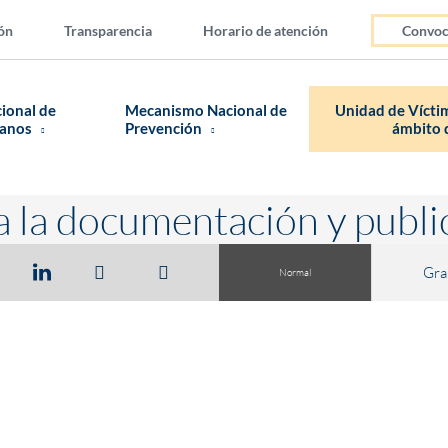
ón
Transparencia
Horario de atención
Convoc
cional de
Mecanismo Nacional de
Unidad de Víctim
manos
Prevención
ámbito d
a la documentación y publi
Gra
Normal