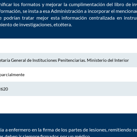
ificar los formatos y mejorar la cumplimentación del libro de in
nformación, se insta a esa Administración a incorporar el mencionad
 podrían tratar mejor esta información centralizada en instru
iento de investigaciones, etcétera.
taría General de Instituciones Penitenciarias. Ministerio del Interior
parcialmente
2620
cia a enfermero en la firma de los partes de lesiones, remitiendo r
nes deben ir siempre firmados por un médico.