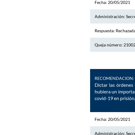
Fecha: 20/05/2021
Administración: Secre
Respuesta: Rechazad
Queja número: 2100
RECOMENDACION:
Dictar las órdenes 
hubiera un importan
covid-19 en prisión,
Fecha: 20/05/2021
Administración: Secre