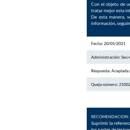
Con el objeto de un
tratar mejor esta i
De esta manera, se
información, seguim
Fecha: 20/05/2021
Administración: Secre
Respuesta: Aceptada 
Queja número: 2100
RECOMENDACION:
Suprimir la referen
los partes de lesio