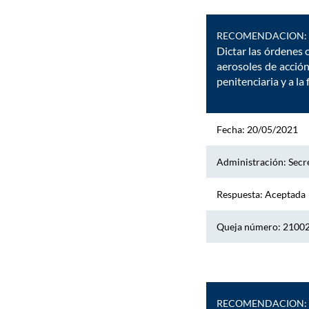
RECOMENDACION:
Dictar las órdenes 
aerosoles de acció
penitenciaria y a la
Fecha: 20/05/2021
Administración: Secre
Respuesta: Aceptada
Queja número: 2100
RECOMENDACION: