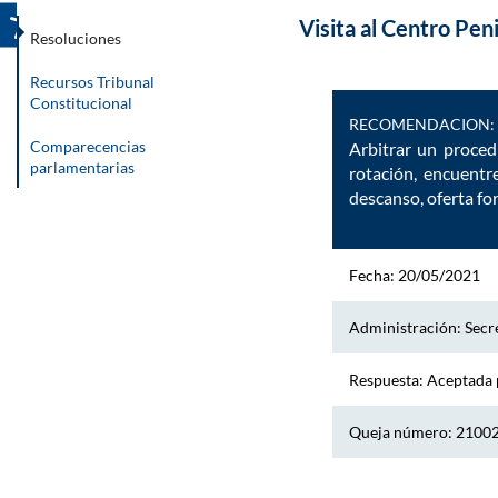
Visita al Centro Peni
Resoluciones
Recursos Tribunal
Constitucional
RECOMENDACION:
Comparecencias
Arbitrar un proced
parlamentarias
rotación, encuentr
descanso, oferta fo
Fecha: 20/05/2021
Administración: Secre
Respuesta: Aceptada 
Queja número: 2100