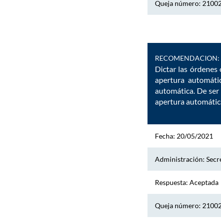
Queja número: 2100
RECOMENDACION:
Dictar las órdenes 
apertura automáti
automática. De ser 
apertura automática
Fecha: 20/05/2021
Administración: Secre
Respuesta: Aceptada
Queja número: 2100