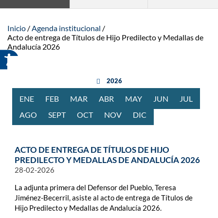
Inicio
Agenda institucional
Acto de entrega de Títulos de Hijo Predilecto y Medallas de
Andalucía 2026
año anterior
2026
ENE
RO
FEB
RERO
MAR
ZO
ABR
BRIL
MAY
O
JUN
IO
JUL
IO
AGO
STO
SEPT
IEMBRE
OCT
UBRE
NOV
IEMBRE
DIC
IEMBRE
ACTO DE ENTREGA DE TÍTULOS DE HIJO
PREDILECTO Y MEDALLAS DE ANDALUCÍA 2026
28-02-2026
La adjunta primera del Defensor del Pueblo, Teresa
Jiménez-Becerril, asiste al acto de entrega de Títulos de
Hijo Predilecto y Medallas de Andalucía 2026.