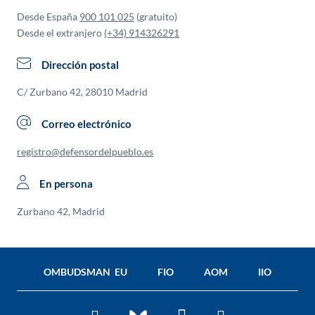
Desde España
900 101 025
(gratuito)
Desde el extranjero
(+34) 914326291
Dirección postal
C/ Zurbano 42, 28010 Madrid
Correo electrónico
registro@defensordelpueblo.es
En persona
Zurbano 42, Madrid
OMBUDSMAN EU
FIO
AOM
IIO
Facebook
Twitter
You