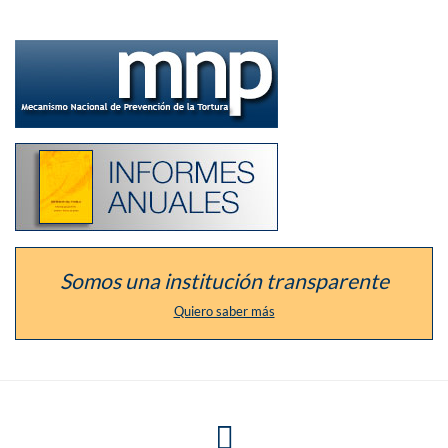
Ir
a
la
sección
del
defensor
como
Listado
Mecanismo
de
Nacional
los
de
informes
Prevención
anuales
de
de
la
la
Tortura
institución
Somos una institución transparente
Quiero saber más