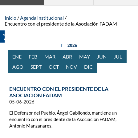
Inicio
Agenda institucional
Encuentro con el presidente de la Asociación FADAM
año anterior
2026
ENE
RO
FEB
RERO
MAR
ZO
ABR
BRIL
MAY
O
JUN
IO
JUL
IO
AGO
STO
SEPT
IEMBRE
OCT
UBRE
NOV
IEMBRE
DIC
IEMBRE
ENCUENTRO CON EL PRESIDENTE DE LA
ASOCIACIÓN FADAM
05-06-2026
El Defensor del Pueblo, Ángel Gabilondo, mantiene un
encuentro con el presidente de la Asociación FADAM,
Antonio Manzanares.