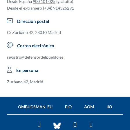
Desde España
900 101 025
(gratuito)
Desde el extranjero
(+34) 914326291
Dirección postal
C/ Zurbano 42, 28010 Madrid
Correo electrónico
registro@defensordelpueblo.es
En persona
Zurbano 42, Madrid
OMBUDSMAN EU
FIO
AOM
IIO
Facebook
Twitter
You
BlueSky
Tube