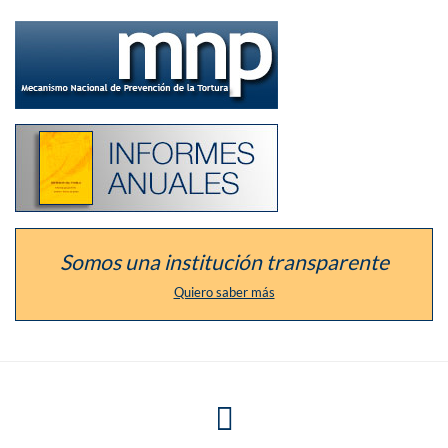
Ir
a
la
sección
del
defensor
como
Listado
Mecanismo
de
Nacional
los
de
informes
Prevención
anuales
de
de
la
la
Tortura
institución
Somos una institución transparente
Quiero saber más