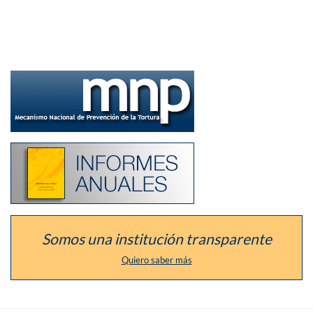
Ir
a
la
sección
del
defensor
como
Listado
Mecanismo
de
Nacional
los
de
informes
Prevención
anuales
de
de
la
la
Tortura
institución
Somos una institución transparente
Quiero saber más