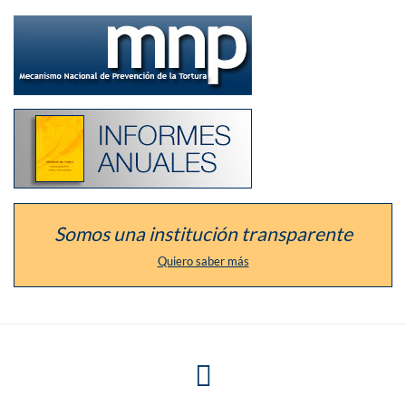
Ir
a
la
sección
del
defensor
como
Listado
Mecanismo
de
Nacional
los
de
informes
Prevención
anuales
de
de
la
la
Tortura
institución
Somos una institución transparente
Quiero saber más