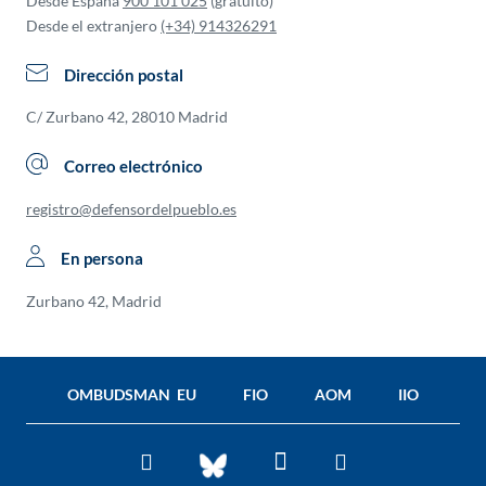
Desde España
900 101 025
(gratuito)
Desde el extranjero
(+34) 914326291
Dirección postal
C/ Zurbano 42, 28010 Madrid
Correo electrónico
registro@defensordelpueblo.es
En persona
Zurbano 42, Madrid
OMBUDSMAN EU
FIO
AOM
IIO
Facebook
Twitter
You
BlueSky
Tube