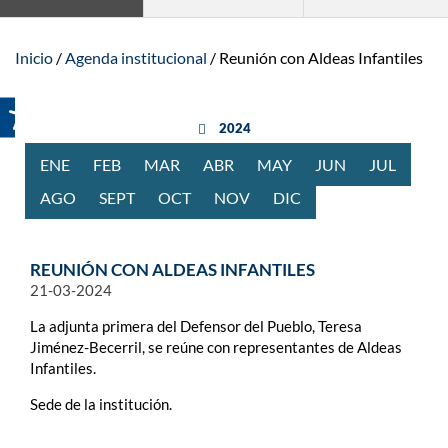
Inicio
Agenda institucional
Reunión con Aldeas Infantiles
año anterior
2024
ENE
RO
FEB
RERO
MAR
ZO
ABR
BRIL
MAY
O
JUN
IO
JUL
IO
AGO
STO
SEPT
IEMBRE
OCT
UBRE
NOV
IEMBRE
DIC
IEMBRE
REUNIÓN CON ALDEAS INFANTILES
21-03-2024
La adjunta primera del Defensor del Pueblo, Teresa
Jiménez-Becerril, se reúne con representantes de Aldeas
Infantiles.
Sede de la institución.