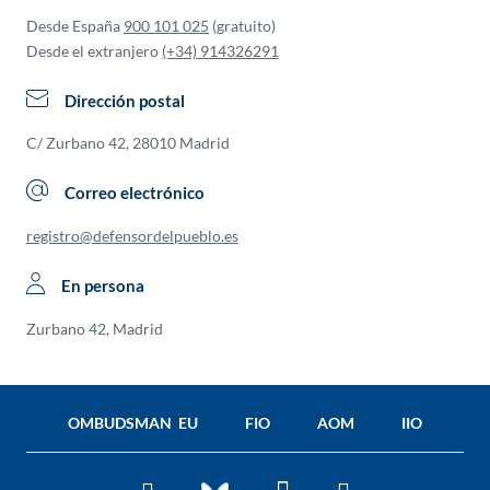
Desde España
900 101 025
(gratuito)
Desde el extranjero
(+34) 914326291
Dirección postal
C/ Zurbano 42, 28010 Madrid
Correo electrónico
registro@defensordelpueblo.es
En persona
Zurbano 42, Madrid
OMBUDSMAN EU
FIO
AOM
IIO
Facebook
Twitter
You