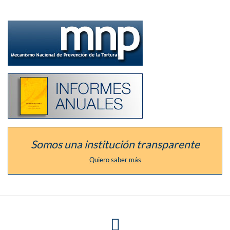
Ir
a
la
sección
del
defensor
como
Listado
Mecanismo
de
Nacional
los
de
informes
Prevención
anuales
de
de
la
la
Tortura
institución
Somos una institución transparente
Quiero saber más