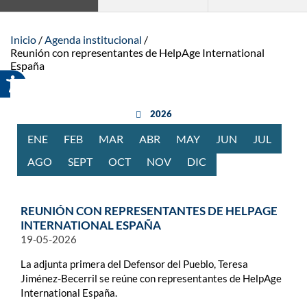
Inicio
Agenda institucional
Reunión con representantes de HelpAge International
España
año anterior
2026
ENE
RO
FEB
RERO
MAR
ZO
ABR
BRIL
MAY
O
JUN
IO
JUL
IO
AGO
STO
SEPT
IEMBRE
OCT
UBRE
NOV
IEMBRE
DIC
IEMBRE
REUNIÓN CON REPRESENTANTES DE HELPAGE
INTERNATIONAL ESPAÑA
19-05-2026
La adjunta primera del Defensor del Pueblo, Teresa
Jiménez-Becerril se reúne con representantes de HelpAge
International España.