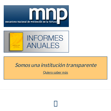
Ir
a
la
sección
del
defensor
como
Listado
Mecanismo
de
Nacional
los
de
informes
Prevención
anuales
de
de
la
la
Tortura
institución
Somos una institución transparente
Quiero saber más