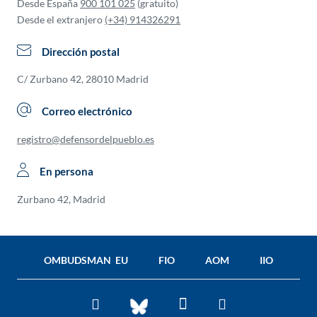
Desde España
900 101 025
(gratuito)
Desde el extranjero
(+34) 914326291
Dirección postal
C/ Zurbano 42, 28010 Madrid
Correo electrónico
registro@defensordelpueblo.es
En persona
Zurbano 42, Madrid
OMBUDSMAN EU
FIO
AOM
IIO
Facebook
Twitter
You
BlueSky
Tube