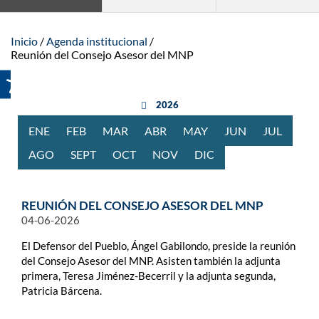
Inicio
Agenda institucional
Reunión del Consejo Asesor del MNP
año anterior
2026
ENE
RO
FEB
RERO
MAR
ZO
ABR
BRIL
MAY
O
JUN
IO
JUL
IO
AGO
STO
SEPT
IEMBRE
OCT
UBRE
NOV
IEMBRE
DIC
IEMBRE
REUNIÓN DEL CONSEJO ASESOR DEL MNP
04-06-2026
El Defensor del Pueblo, Ángel Gabilondo, preside la reunión
del Consejo Asesor del MNP. Asisten también la adjunta
primera, Teresa Jiménez-Becerril y la adjunta segunda,
Patricia Bárcena.