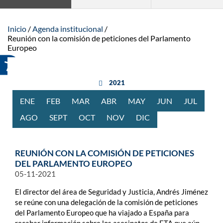
Inicio
Agenda institucional
Reunión con la comisión de peticiones del Parlamento
Europeo
año anterior
2021
ENE
RO
FEB
RERO
MAR
ZO
ABR
BRIL
MAY
O
JUN
IO
JUL
IO
AGO
STO
SEPT
IEMBRE
OCT
UBRE
NOV
IEMBRE
DIC
IEMBRE
REUNIÓN CON LA COMISIÓN DE PETICIONES
DEL PARLAMENTO EUROPEO
05-11-2021
El director del área de Seguridad y Justicia, Andrés Jiménez
se reúne con una delegación de la comisión de peticiones
del Parlamento Europeo que ha viajado a España para