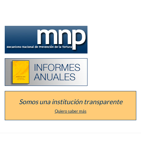
Ir
a
la
sección
del
defensor
como
Listado
Mecanismo
de
Nacional
los
de
informes
Prevención
anuales
de
de
la
la
Tortura
institución
Somos una institución transparente
Quiero saber más