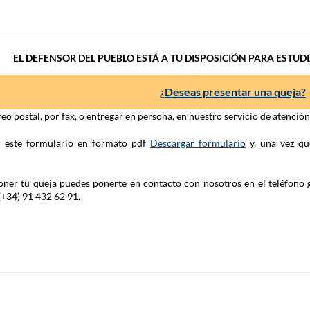
EL DEFENSOR DEL PUEBLO ESTÁ A TU DISPOSICIÓN PARA ESTUD
¿Deseas presentar una queja?
eo postal, por fax, o entregar en persona, en nuestro servicio de atenció
ar este formulario en formato pdf
Descargar formulario
y, una vez qu
 poner tu queja puedes ponerte en contacto con nosotros en el teléfono 
(+34) 91 432 62 91.