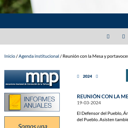
Inicio
Agenda institucional
Reunión con la Mesa y portavoces
Ir
año anterior
2024
año siguiente
a
la
sección
del
Listado
REUNIÓN CON LA ME
defensor
de
como
19-03-2024
los
Mecanismo
informes
Nacional
El Defensor del Pueblo, Á
anuales
de
del Pueblo. Asisten tambié
de
Prevención
la
Somos una
de