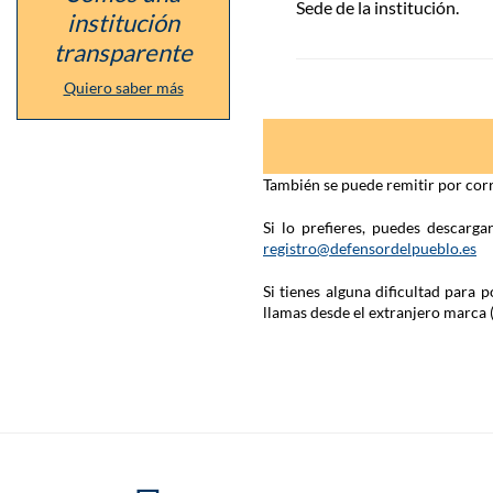
institución
Sede de la institución.
la
institución
Tortura
transparente
Quiero saber más
También se puede remitir por corr
Si lo prefieres, puedes descarg
registro@defensordelpueblo.es
Si tienes alguna dificultad para
llamas desde el extranjero marca 