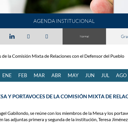
AGENDA INSTITUCIONAL
Gra
Normal
 de la Comisión Mixta de Relaciones con el Defensor del Pueblo
ENE
RO
FEB
RERO
MAR
ZO
ABR
BRIL
MAY
O
JUN
IO
JUL
IO
AGO
SA Y PORTAVOCES DE LA COMISIÓN MIXTA DE RELA
ngel Gabilondo, se reúne con los miembros de la Mesa y los portav
n las adjuntas primera y segunda de la institución, Teresa Jiménez