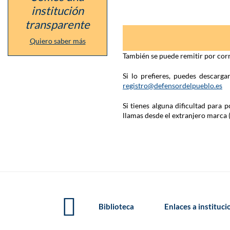
institución
la
institución
Tortura
transparente
Quiero saber más
También se puede remitir por corr
Si lo prefieres, puedes descarg
registro@defensordelpueblo.es
Si tienes alguna dificultad para
llamas desde el extranjero marca 
Biblioteca
Enlaces a instituc