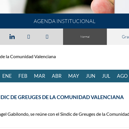
AGENDA INSTITUCIONAL
Gra
Normal
s de la Comunidad Valenciana
ENE
RO
FEB
RERO
MAR
ZO
ABR
BRIL
MAY
O
JUN
IO
JUL
IO
AGO
NDIC DE GREUGES DE LA COMUNIDAD VALENCIANA
gel Gabilondo, se reúne con el Sìndic de Greuges de la Comunidad 