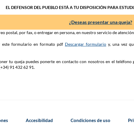
EL DEFENSOR DEL PUEBLO ESTÁ A TU DISPOSICIÓN PARA ESTUD
¿Deseas presentar una queja?
eo postal, por fax, o entregar en persona, en nuestro servicio de atenció
ar este formulario en formato pdf
Descargar formulario
y, una vez qu
 poner tu queja puedes ponerte en contacto con nosotros en el teléfono 
(+34) 91 432 62 91.
iones
Accesibilidad
Condiciones de uso
Pr