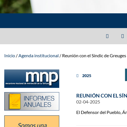
Inicio
Agenda institucional
Reunión con el Síndic de Greuge
Ir
año anterior
2025
a
la
sección
del
Listado
REUNIÓN CON EL SÍ
defensor
de
como
02-04-2025
los
Mecanismo
informes
Nacional
El Defensor del Pueblo, Án
anuales
de
de
Prevención
la
Somos una
de