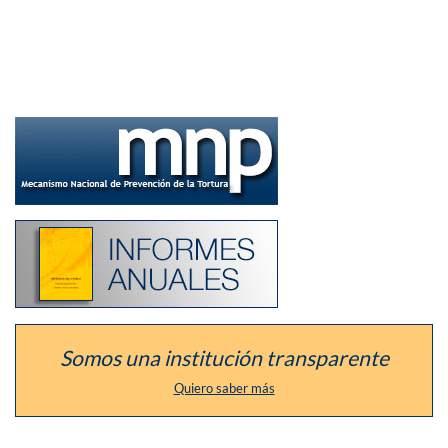
Ir
a
la
sección
del
defensor
como
Listado
Mecanismo
de
Nacional
los
de
informes
Prevención
anuales
de
de
la
la
Tortura
institución
Somos una institución transparente
Quiero saber más