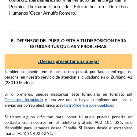
contexto iberoamericano’ y en el acto de entrega del VI
Premio Iberoamericano de Educación en Derechos
Humanos ‘Óscar Arnulfo Romero’.
EL DEFENSOR DEL PUEBLO ESTÁ A TU DISPOSICIÓN PARA
ESTUDIAR TUS QUEJAS Y PROBLEMAS.
¿Deseas presentar una queja?
También se puede remitir por correo postal, por fax, o entregar en
persona, en nuestro servicio de atención al ciudadano en c/ Zurbano, 42
(28010 Madrid).
Si lo prefieres, puedes descargar este formulario en formato pdf
Descargar formulario
y, una vez que lo hayas cumplimentado, nos lo
envías por correo electrónico a:
registro@defensordelpueblo.es
Si tienes alguna dificultad para poner tu queja puedes ponerte en
contacto con nosotros en el teléfono gratuito 900 101 025, solo
disponible para llamadas desde España. Si llamas desde el extranjero
marca (+34) 91 432 62 91.