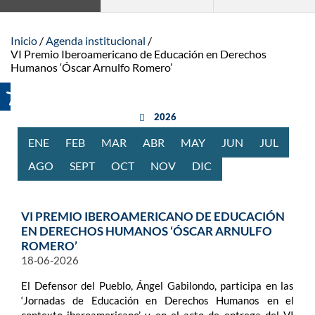
Inicio
Agenda institucional
VI Premio Iberoamericano de Educación en Derechos
Humanos ‘Óscar Arnulfo Romero’
año anterior
2026
ENE
RO
FEB
RERO
MAR
ZO
ABR
BRIL
MAY
O
JUN
IO
JUL
IO
AGO
STO
SEPT
IEMBRE
OCT
UBRE
NOV
IEMBRE
DIC
IEMBRE
VI PREMIO IBEROAMERICANO DE EDUCACIÓN
EN DERECHOS HUMANOS ‘ÓSCAR ARNULFO
ROMERO’
18-06-2026
El Defensor del Pueblo, Ángel Gabilondo, participa en las
‘Jornadas de Educación en Derechos Humanos en el