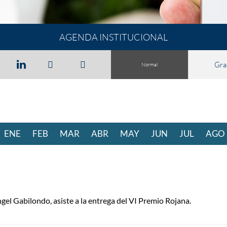
AGENDA INSTITUCIONAL
Gra
Normal
ENE
RO
FEB
RERO
MAR
ZO
ABR
BRIL
MAY
O
JUN
IO
JUL
IO
AGO
gel Gabilondo, asiste a la entrega del VI Premio Rojana.