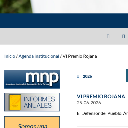
Inicio
Agenda institucional
VI Premio Rojana
Ir
año anterior
2026
a
la
sección
del
Listado
VI PREMIO ROJANA
defensor
de
como
25-06-2026
los
Mecanismo
informes
Nacional
El Defensor del Pueblo, Án
anuales
de
de
Prevención
la
Somos una
de