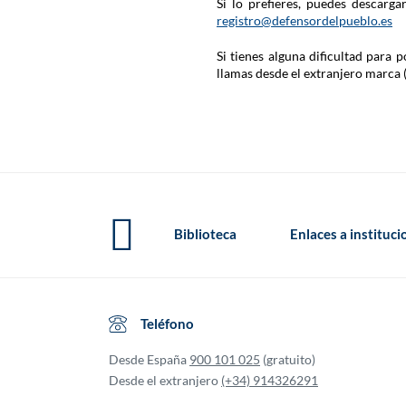
Si lo prefieres, puedes descarg
registro@defensordelpueblo.es
Si tienes alguna dificultad para
llamas desde el extranjero marca 
Biblioteca
Enlaces a instituc
Teléfono
Desde España
900 101 025
(gratuito)
Desde el extranjero
(+34) 914326291