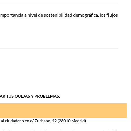
importancia a nivel de sostenibilidad demográfica, los flujos
IAR TUS QUEJAS Y PROBLEMAS.
n al ciudadano en c/ Zurbano, 42 (28010 Madrid).