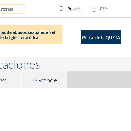
Click para buscar
Buscar
Buscar
ESP
atorias
as de abusos sexuales en el
e la Iglesia católica
Portal de la QUEJA
caciones
+Grande
nde