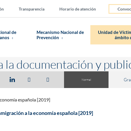
ón
Transparencia
Horario de atención
Convoc
cional de
Mecanismo Nacional de
Unidad de Víctim
manos
Prevención
ámbito d
a la documentación y publi
Gra
Normal
 economía española [2019]
inmigración a la economía española [2019]