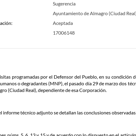
Sugerencia
Ayuntamiento de Almagro (Ciudad Real
ación:
Aceptada
17006148
isitas programadas por el Defensor del Pueblo, en su condición 
humanos o degradantes (MNP), el pasado día 29 de marzo dos técnic
agro (Ciudad Real), dependiente de esa Corporación.
l informe técnico adjunto se detallan las conclusiones observadas 
es núms. 5, 6, 13 y 15 y de acuerdo con lo dispuesto en el artículo