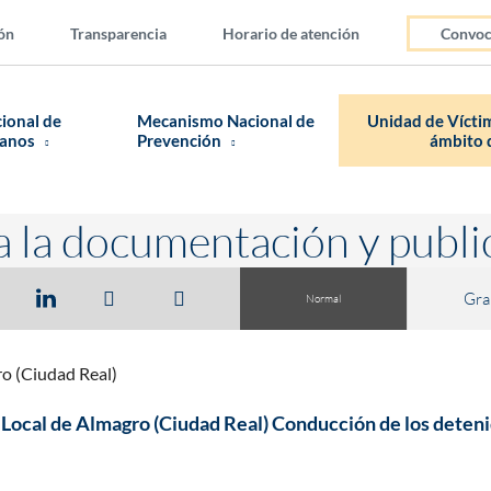
ón
Transparencia
Horario de atención
Convoc
cional de
Mecanismo Nacional de
Unidad de Víctim
manos
Prevención
ámbito d
a la documentación y publi
Gra
Normal
ro (Ciudad Real)
a Local de Almagro (Ciudad Real) Conducción de los detenid