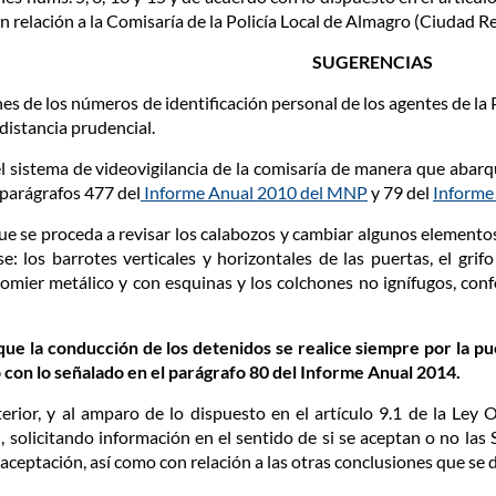
n relación a la Comisaría de la Policía Local de Almagro (Ciudad Rea
SUGERENCIAS
s de los números de identificación personal de los agentes de la Pol
distancia prudencial.
l sistema de videovigilancia de la comisaría de manera que abarqu
 parágrafos 477 del
Informe Anual 2010 del MNP
y 79 del
Informe
ue se proceda a revisar los calabozos y cambiar algunos elementos
e: los barrotes verticales y horizontales de las puertas, el grif
somier metálico y con esquinas y los colchones no ignífugos, conf
que la conducción de los detenidos se realice siempre por la p
 con lo señalado en el parágrafo 80 del Informe Anual 2014.
erior, y al amparo de lo dispuesto en el artículo 9.1 de la Ley O
icitando información en el sentido de si se aceptan o no las 
aceptación, así como con relación a las otras conclusiones que se d