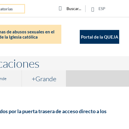
Click para buscar
Buscar
Buscar
ESP
atorias
as de abusos sexuales en el
e la Iglesia católica
Portal de la QUEJA
caciones
+Grande
nde
os por la puerta trasera de acceso directo a los