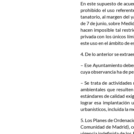
En este supuesto de acuer
prohibido el uso referent
tanatorio, al margen del y
de 7 de junio, sobre Medid
hacen imposible tal restr
privada con los únicos lím
este uso en el ámbito de 
4. De lo anterior se extrae
– Ese Ayuntamiento deberá 
cuya observancia ha de per
– Se trata de actividades
ambientales que resulten 
estándares de calidad exig
lograr esa implantación 
urbanísticos, incluida la m
5. Los Planes de Ordenación
Comunidad de Madrid), co
vigencia indefinida de los