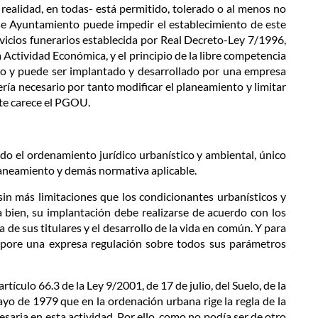
realidad, en todas- está permitido, tolerado o al menos no
 ese Ayuntamiento puede impedir el establecimiento de este
ervicios funerarios establecida por Real Decreto-Ley 7/1996,
 Actividad Económica, y el principio de la libre competencia
bano y puede ser implantado y desarrollado por una empresa
ería necesario por tanto modificar el planeamiento y limitar
nte carece el PGOU.
ndo el ordenamiento jurídico urbanístico y ambiental, único
planeamiento y demás normativa aplicable.
 sin más limitaciones que los condicionantes urbanísticos y
a bien, su implantación debe realizarse de acuerdo con los
 de sus titulares y el desarrollo de la vida en común. Y para
orpore una expresa regulación sobre todos sus parámetros
rtículo 66.3 de la Ley 9/2001, de 17 de julio, del Suelo, de la
 de 1979 que en la ordenación urbana rige la regla de la
esaria en esta actividad. Por ello, como no podía ser de otro