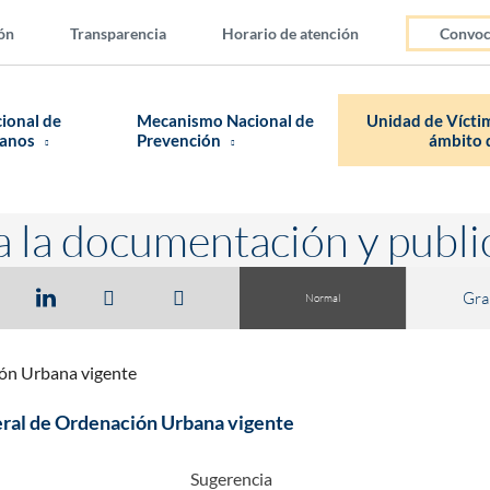
ón
Transparencia
Horario de atención
Convoc
cional de
Mecanismo Nacional de
Unidad de Víctim
manos
Prevención
ámbito d
a la documentación y publi
Gra
Normal
ión Urbana vigente
eral de Ordenación Urbana vigente
Sugerencia