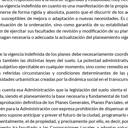
a vigencia indefinida en cuanto es una manifestación de la propia
erse de forma rígida y absoluta, puesto que el discurrir de los
 susceptibles de mejora o adaptación a nuevas necesidades. Es d
etuación de la ordenación, sino como garantía de su estabilida
r de ejercitar sus facultades de revisión y modificación de su p
 hagan necesaria o adecuada la actualización del planeamiento v
de la vigencia indefinida de los planes debe necesariamente coordi
también las distintas leyes del suelo. La potestad administrat
subjetivo ejercitable en cualquier momento, sino como remedio est
s referidas circunstancias y condiciones determinantes de las 
dades urbanísticas creadas por la dinámica social en el transcurs
 cuenta esa Administración que la legislación del suelo sienta e
da, siendo el planeamiento la base necesaria y fundamental de tod
 aprobación definitiva de los Planes Generales, Planes Parciales, et
én para la Administración con expresa prohibición de dispensar de
ano supone anticipar y prever el futuro de la ciudad, programarlo
ntalmente, el de propiedad, y precisamente por ello, es decir, po
mento ha facultado a las Corporaciones Locales a adoptar soluc