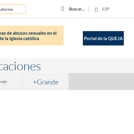
Click para buscar
Buscar
Buscar
ESP
atorias
as de abusos sexuales en el
e la Iglesia católica
Portal de la QUEJA
caciones
+Grande
nde