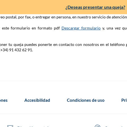
¿Deseas presentar una queja?
eo postal, por fax, o entregar en persona, en nuestro servicio de atenció
ar este formulario en formato pdf
Descargar formulario
y, una vez qu
 poner tu queja puedes ponerte en contacto con nosotros en el teléfono 
(+34) 91 432 62 91.
iones
Accesibilidad
Condiciones de uso
Pr