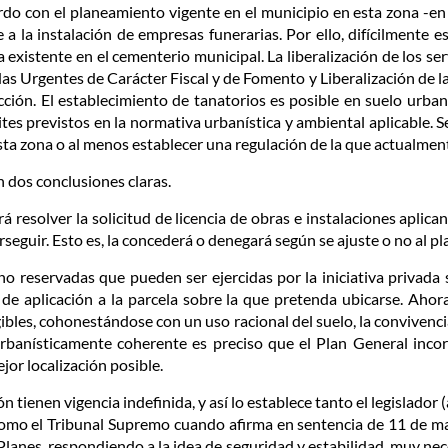
do con el planeamiento vigente en el municipio en esta zona -en 
e a la instalación de empresas funerarias. Por ello, difícilmente
a existente en el cementerio municipal. La liberalización de los s
as Urgentes de Carácter Fiscal y de Fomento y Liberalización de la
icción. El establecimiento de tanatorios es posible en suelo ur
ites previstos en la normativa urbanística y ambiental aplicable. S
esta zona o al menos establecer una regulación de la que actualme
n dos conclusiones claras.
resolver la solicitud de licencia de obras e instalaciones aplica
seguir. Esto es, la concederá o denegará según se ajuste o no al 
 no reservadas que pueden ser ejercidas por la iniciativa privada
de aplicación a la parcela sobre la que pretenda ubicarse. Ahor
ibles, cohonestándose con un uso racional del suelo, la convivencia
urbanísticamente coherente es preciso que el Plan General inc
ejor localización posible.
 tienen vigencia indefinida, y así lo establece tanto el legislador (a
mo el Tribunal Supremo cuando afirma en sentencia de 11 de mayo
 Planes, respondiendo a la idea de seguridad y estabilidad, muy nec