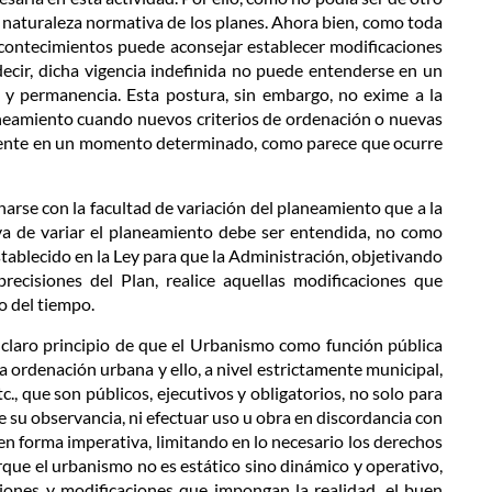
 naturaleza normativa de los planes. Ahora bien, como toda
 acontecimientos puede aconsejar establecer modificaciones
ecir, dicha vigencia indefinida no puede entenderse en un
d y permanencia. Esta postura, sin embargo, no exime a la
laneamiento cuando nuevos criterios de ordenación o nuevas
igente en un momento determinado, como parece que ocurre
narse con la facultad de variación del planeamiento que a la
iva de variar el planeamiento debe ser entendida, no como
ablecido en la Ley para que la Administración, objetivando
precisiones del Plan, realice aquellas modificaciones que
o del tiempo.
l claro principio de que el Urbanismo como función pública
a ordenación urbana y ello, a nivel estrictamente municipal,
c., que son públicos, ejecutivos y obligatorios, no solo para
 su observancia, ni efectuar uso u obra en discordancia con
 en forma imperativa, limitando en lo necesario los derechos
rque el urbanismo no es estático sino dinámico y operativo,
iones y modificaciones que impongan la realidad, el buen