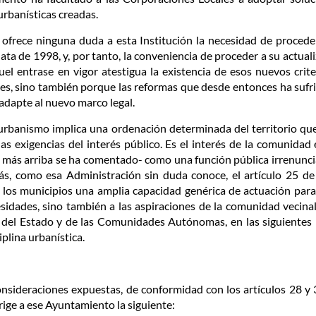
urbanísticas creadas.
o ofrece ninguna duda a esta Institución la necesidad de proced
 de 1998, y, por tanto, la conveniencia de proceder a su actualiz
l entrase en vigor atestigua la existencia de esos nuevos crite
s, sino también porque las reformas que desde entonces ha sufrido
adapte al nuevo marco legal.
urbanismo implica una ordenación determinada del territorio que
 las exigencias del interés público. Es el interés de la comunida
más arriba se ha comentado- como una función pública irrenunciab
, como esa Administración sin duda conoce, el artículo 25 de 
 los municipios una amplia capacidad genérica de actuación para
esidades, sino también a las aspiraciones de la comunidad vecin
n del Estado y de las Comunidades Autónomas, en las siguientes 
iplina urbanística.
consideraciones expuestas, de conformidad con los artículos 28 y 
rige a ese Ayuntamiento la siguiente: