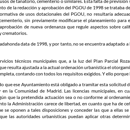
 usos de tanatorio, cementerio o similares. Esta falta de previsi
nto de la redacción y aprobación del PGOU de 1998 se trataba de
ormativa de usos dotacionales del PGOU, no resultaría adecuad
 cementerio, sin previamente modificarse el planeamiento para e
aprobación de nueva ordenanza que regule aspectos sobre califi
y crematorios.
ahonda data de 1998, y por tanto, no se encuentra adaptado a la
rvicios técnicos municipales que, a la luz del Plan Parcial Roza 
que resulta ajustada a la actual ordenación urbanística el otorgamie
ompleta, contando con todos los requisitos exigidos. Y ello porque l
do que ese Ayuntamiento está obligado a tramitar esta solicitud de
y en la Comunidad de Madrid. Las licencias municipales, en cu
gún que la pretendida actuación sea o no conforme al ordenamien
nto la Administración carece de libertad, en cuanto que ha de ceñ
e se oponen a tales disposiciones y conceder las que a ellas s
que las autoridades urbanísticas puedan aplicar otras determin