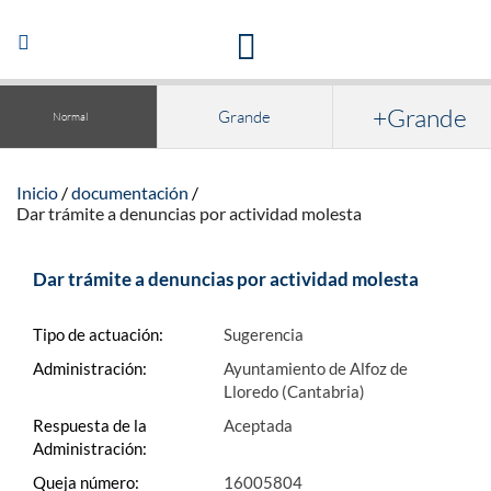
Acceso a la documentación y publicaciones
Abrir/Cerrar
navegación
+Grande
Grande
Normal
Inicio
documentación
Dar trámite a denuncias por actividad molesta
Dar trámite a denuncias por actividad molesta
Tipo de actuación:
Sugerencia
Administración:
Ayuntamiento de Alfoz de
Lloredo (Cantabria)
Respuesta de la
Aceptada
Administración:
Queja número:
16005804