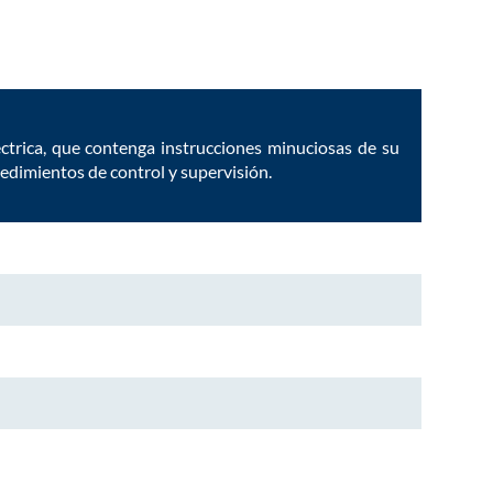
ctrica, que contenga instrucciones minuciosas de su
ocedimientos de control y supervisión.