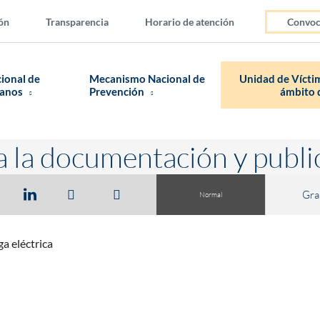
ón
Transparencia
Horario de atención
Convoc
cional de
Mecanismo Nacional de
Unidad de Víctim
manos
Prevención
ámbito d
a la documentación y publi
Gra
Normal
a eléctrica