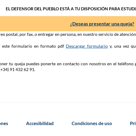
EL DEFENSOR DEL PUEBLO ESTÁ A TU DISPOSICIÓN PARA ESTUD
¿Deseas presentar una queja?
eo postal, por fax, o entregar en persona, en nuestro servicio de atenció
ar este formulario en formato pdf
Descargar formulario
y, una vez qu
 poner tu queja puedes ponerte en contacto con nosotros en el teléfono 
(+34) 91 432 62 91.
iones
Accesibilidad
Condiciones de uso
Pr