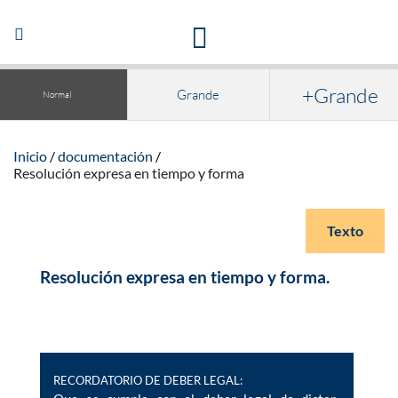
Acceso a la documentación y publicaciones
Abrir/Cerrar
navegación
+Grande
Grande
Normal
Inicio
documentación
Resolución expresa en tiempo y forma
Texto
Resolución expresa en tiempo y forma.
RECORDATORIO DE DEBER LEGAL: