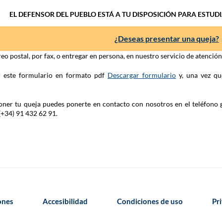
EL DEFENSOR DEL PUEBLO ESTÁ A TU DISPOSICIÓN PARA ESTUD
¿Deseas presentar una queja?
eo postal, por fax, o entregar en persona, en nuestro servicio de atenció
ar este formulario en formato pdf
Descargar formulario
y, una vez qu
 poner tu queja puedes ponerte en contacto con nosotros en el teléfono 
(+34) 91 432 62 91.
iones
Accesibilidad
Condiciones de uso
Pr